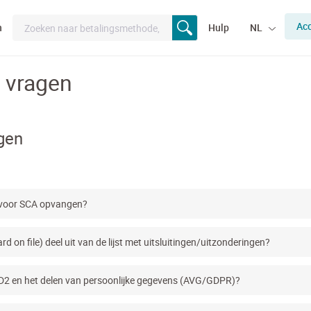
Ac
n
Hulp
NL
 vragen
gen
 voor SCA opvangen?
 on file) deel uit van de lijst met uitsluitingen/uitzonderingen?
D2 en het delen van persoonlijke gegevens (AVG/GDPR)?