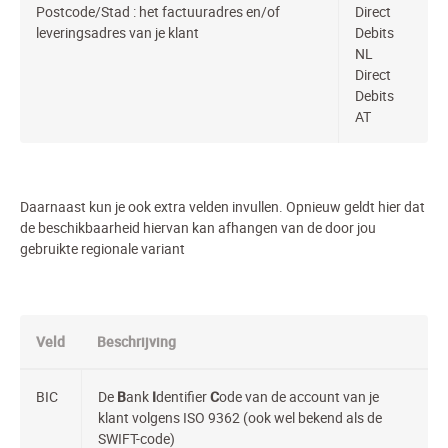
Postcode/Stad : het factuuradres en/of
Direct
leveringsadres van je klant
Debits
NL
Direct
Debits
AT
Daarnaast kun je ook extra velden invullen. Opnieuw geldt hier dat
de beschikbaarheid hiervan kan afhangen van de door jou
gebruikte regionale variant
Veld
Beschrijving
BIC
De
B
ank
I
dentifier
C
ode van de account van je
klant volgens ISO 9362 (ook wel bekend als de
SWIFT-code)