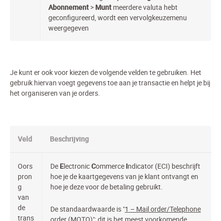
Abonnement
>
Munt
meerdere valuta hebt
geconfigureerd, wordt een vervolgkeuzemenu
weergegeven
Je kunt er ook voor kiezen de volgende velden te gebruiken. Het
gebruik hiervan voegt gegevens toe aan je transactie en helpt je bij
het organiseren van je orders.
Veld
Beschrijving
Oors
De
E
lectronic
C
ommerce
I
ndicator (ECI)
beschrijft
pron
hoe je de kaartgegevens van je klant ontvangt en
g
hoe je deze voor de betaling gebruikt.
van
de
De standaardwaarde is "
1 – Mail order/Telephone
trans
order (MOTO)
"; dit is het meest voorkomende