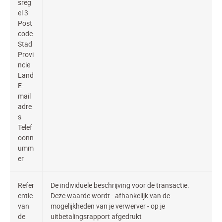
sreg
el 3
Post
code
Stad
Provi
ncie
Land
E-
mail
adre
s
Telef
oonn
umm
er
Refer
De individuele beschrijving voor de transactie.
entie
Deze waarde wordt - afhankelijk van de
van
mogelijkheden van je verwerver - op je
de
uitbetalingsrapport afgedrukt