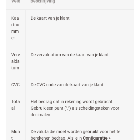
Veld
Beschrijving
Kaa
De kaart van je klant
rtnu
mm
er
Verv
De vervaldatum van de kaart van je klant
alda
tum
CVC
De CVC-code van de kaart van je klant
Tota
Het bedrag dat in rekening wordt gebracht.
al
Gebruik een punt (".") als scheidingsteken voor
decimalen
Mun
De valuta die moet worden gebruikt voor het te
t
berekenen bedrag. Als je in
Configuratie
>