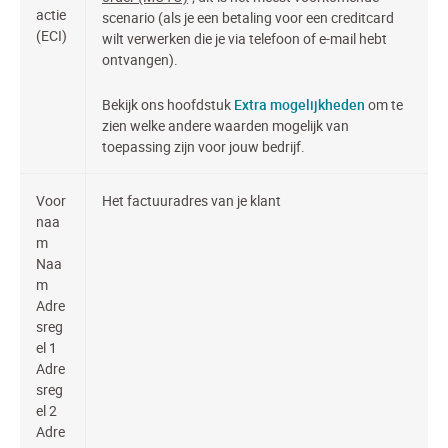
actie
scenario (als je een betaling voor een creditcard
(ECI)
wilt verwerken die je via telefoon of e-mail hebt
ontvangen).
Bekijk ons hoofdstuk
Extra mogelijkheden
om te
zien welke andere waarden mogelijk van
toepassing zijn voor jouw bedrijf.
Voor
Het factuuradres van je klant
naa
m
Naa
m
Adre
sreg
el 1
Adre
sreg
el 2
Adre