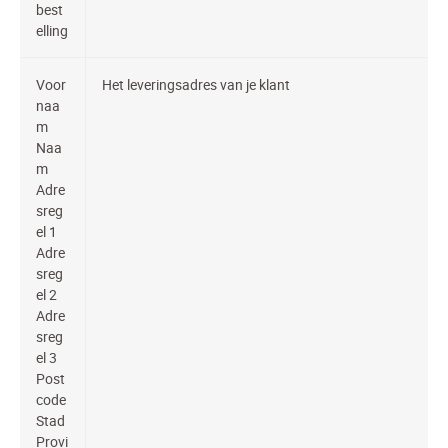
best
elling
Voor
Het leveringsadres van je klant
naa
m
Naa
m
Adre
sreg
el 1
Adre
sreg
el 2
Adre
sreg
el 3
Post
code
Stad
Provi