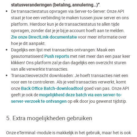
statusveranderingen (betaling, annulering…)”
.
De transactiestatus opvragen via Server-to-Server: Onze API
staat je toe een verbinding te maken tussen jouw server en ons
platform. Hierdoor kun je de transactiestatus te allen tijde
opvragen, zonder dat je je bij je account hoeft aan te melden.
Zie onze DirectLink-documentatie
voor meer informatie over
hoe je dit aanpakt.
Dagelijks een lijst met transacties ontvangen: Maak een
geautomatiseerd
Push reports
met niet meer dan een paar keer
klikken! Ons platform zal je dan dagelijks een overzicht sturen
van alle verwerkte transacties.
Transactieoverzicht downloaden: Je hoeft transacties niet een
voor een te controleren. Als je veel transacties verwerkt, komt
onze
Back Office Batch-downloadtool
goed van pas. Onze API
geeft je ook de
mogelijkheid deze batch via een server-to-
server-verzoek te ontvangen
op elk door jou gewenst tijdstip.
5. Extra mogelijkheden gebruiken
Onze eTerminal -module is makkelijk in het gebruik, maar het is ook