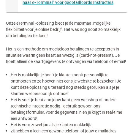
naar e-Terminal" voor gedetailleerde instructies
.
Onze eTerminal -oplossing biedt je de maximaal mogelijke
flexibiliteit voor je online bedrijf. Het was nog nooit zo makkelijk
om betalingen te doen!
Het is een methode om moeiteloos betalingen te accepteren in
situaties waarin geen kaart aanwezig is (card-not-present). Je
hoeft alleen de kaartgegevens te ontvangen via telefoon of e-mail!
Het is makkelijk: je hoeft je klanten nooit persoonlijk te
ontmoeten en ze hoeven niet eens je website te bezoeken! Je
kunt deze oplossing uiteraard nog steeds gebruiken als je je
klanten wel persoonlijk ontmoet
Het is snel: je hebt aan jouw kant geen webshop of andere
technische integratie nodig - gebruik gewoon ons
betalingsformulier, voer de gegevens in en je krijgt in real-time
een antwoord!
Het is voor zowel jou als je klanten makkelijk :
zij hebben alleen een gewone telefoon of jouw e-mailadres