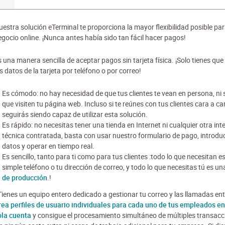
uestra solución eTerminal te proporciona la mayor flexibilidad posible par
egocio online. ¡Nunca antes había sido tan fácil hacer pagos!
 una manera sencilla de aceptar pagos sin tarjeta física. ¡Solo tienes que 
s datos de la tarjeta por teléfono o por correo!
Es cómodo: no hay necesidad de que tus clientes te vean en persona, ni 
que visiten tu página web. Incluso si te reúnes con tus clientes cara a ca
seguirás siendo capaz de utilizar esta solución.
Es rápido: no necesitas tener una tienda en Internet ni cualquier otra int
técnica contratada, basta con usar nuestro formulario de pago, introduc
datos y operar en tiempo real.
Es sencillo, tanto para ti como para tus clientes :todo lo que necesitan e
simple teléfono o tu dirección de correo, y todo lo que necesitas tú es u
de producción
.!
Tienes un equipo entero dedicado a gestionar tu correo y las llamadas en
rea perfiles de usuario individuales para cada uno de tus empleados e
ola cuenta
y consigue el procesamiento simultáneo de múltiples transacc