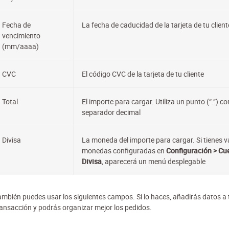
Fecha de
La fecha de caducidad de la tarjeta de tu client
vencimiento
(mm/aaaa)
CVC
El código CVC de la tarjeta de tu cliente
Total
El importe para cargar. Utiliza un punto (“.”) c
separador decimal
Divisa
La moneda del importe para cargar. Si tienes v
monedas configuradas en
Configuración > Cu
Divisa
, aparecerá un menú desplegable
ambién puedes usar los siguientes campos. Si lo haces, añadirás datos a 
ransacción y podrás organizar mejor los pedidos.