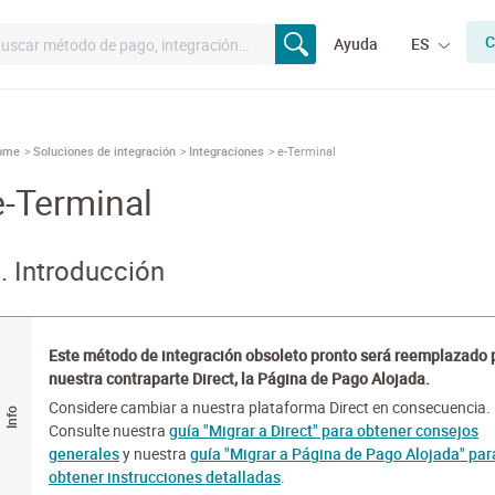
C
Ayuda
ES
ome
Soluciones de integración
Integraciones
e-Terminal
e-Terminal
. Introducción
Este método de integración obsoleto pronto será reemplazado 
nuestra contraparte Direct, la Página de Pago Alojada.
Considere cambiar a nuestra plataforma Direct en consecuencia.
Consulte nuestra
guía "Migrar a Direct" para obtener consejos
generales
y nuestra
guía "Migrar a Página de Pago Alojada" par
obtener instrucciones detalladas
.