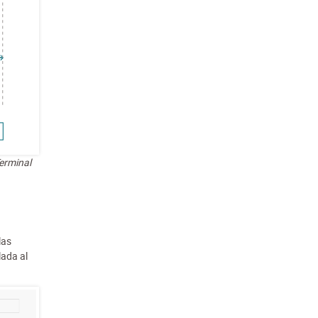
Terminal
las
lada al