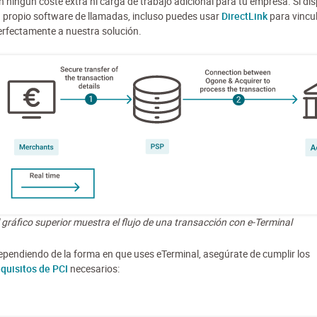
in ningún coste extra ni carga de trabajo adicional para tu empresa. Si di
u propio software de llamadas, incluso puedes usar
DirectLink
para vincul
erfectamente a nuestra solución.
l gráfico superior muestra el flujo de una transacción con e-Terminal
ependiendo de la forma en que uses eTerminal, asegúrate de cumplir los
equisitos de PCI
necesarios: