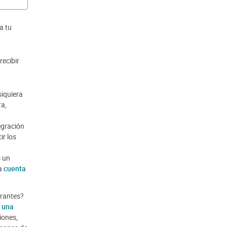
a tu
recibir
siquiera
ra,
egración
ir los
s un
na
cuenta
trantes?
n una
iones,