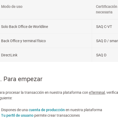
Modo de uso
Certificación
necesaria
Solo Back Office de Worldline
SAQ C-VT
Back Office y terminal físico
SAQ D / sma
DirectLink
SAQ D
. Para empezar
ara procesar la transacción en nuestra plataforma con
eTerminal
, verifica
guiente:
Dispones de una
cuenta de producción
en nuestra plataforma
Tu perfil de usuario
permite crear transacciones