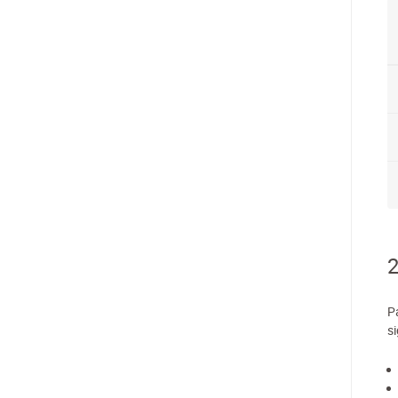
2
P
si