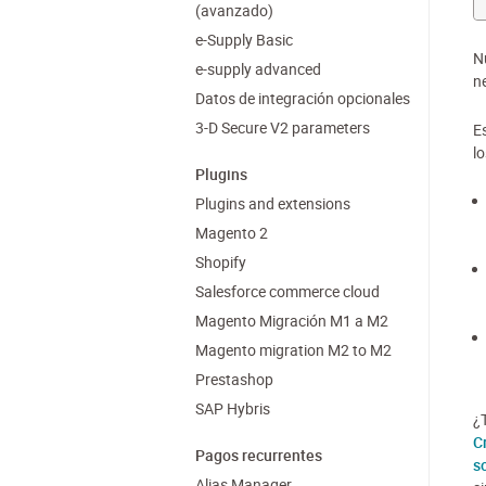
(avanzado)
e-Supply Basic
N
e-supply advanced
n
Datos de integración opcionales
3-D Secure V2 parameters
Es
lo
Plugins
Plugins and extensions
Magento 2
Shopify
Salesforce commerce cloud
Magento Migración M1 a M2
Magento migration M2 to M2
Prestashop
SAP Hybris
¿
C
Pagos recurrentes
s
Alias Manager