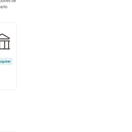
spones de
arlo