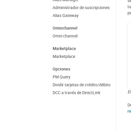
s
t
Administrador de suscripciones
p
Alias Gateway
Omnichannel
Omni channel
Marketplace
Marketplace
Opciones
PM Query
Dividir tarjetas de crédito/débito
E
DCC a través de DirectLink
D
r