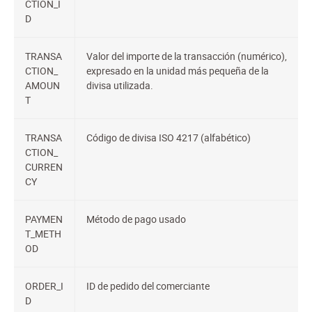
CTION_I
D
TRANSA
Valor del importe de la transacción (numérico),
CTION_
expresado en la unidad más pequeña de la
AMOUN
divisa utilizada.
T
TRANSA
Código de divisa ISO 4217 (alfabético)
CTION_
CURREN
CY
PAYMEN
Método de pago usado
T_METH
OD
ORDER_I
ID de pedido del comerciante
D