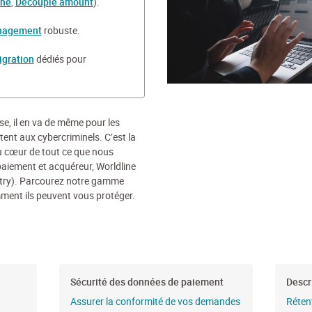
ine
,
Decouple amount
).
nagement
robuste.
igration
dédiés pour
e, il en va de même pour les
ent aux cybercriminels. C’est la
au cœur de tout ce que nous
paiement et acquéreur, Worldline
stry). Parcourez notre gamme
mment ils peuvent vous protéger.
Sécurité des données de paiement
Descr
Assurer la conformité de vos demandes
Réten