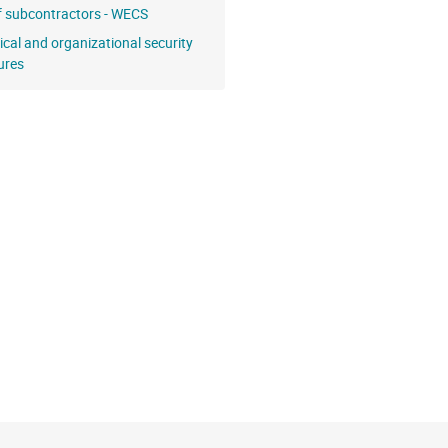
of subcontractors - WECS
ical and organizational security
ures