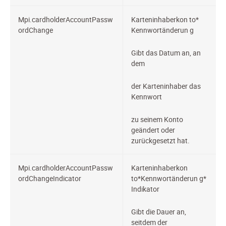
Mpi.cardholderAccountPassw
Karteninhaberkon
to*
ordChange
Kennwortänderun
g
Gibt das Datum an, an
dem
der Karteninhaber das
Kennwort
zu seinem Konto
geändert oder
zurückgesetzt hat.
Mpi.cardholderAccountPassw
Karteninhaberkon
ordChangeIndicator
to*Kennwortänderun
g*
Indikator
Gibt die Dauer an,
seitdem der