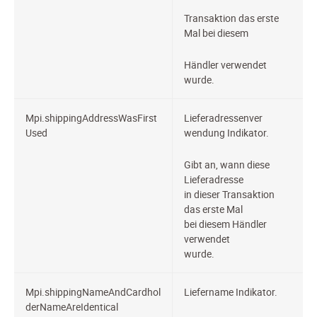
Transaktion das erste
Mal bei diesem
Händler verwendet
wurde.
Mpi.shippingAddressWasFirst
Lieferadressenver
Used
wendung
Indikator.
Gibt an, wann diese
Lieferadresse
in dieser Transaktion
das erste Mal
bei diesem Händler
verwendet
wurde.
Mpi.shippingNameAndCardhol
Liefername
Indikator.
derNameAreIdentical