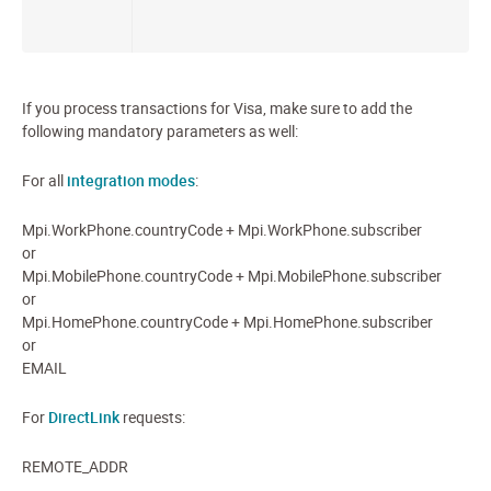
If you process transactions for Visa, make sure to add the
following mandatory parameters as well:
For all
integration modes
:
Mpi.WorkPhone.countryCode + Mpi.WorkPhone.subscriber
or
Mpi.MobilePhone.countryCode + Mpi.MobilePhone.subscriber
or
Mpi.HomePhone.countryCode + Mpi.HomePhone.subscriber
or
EMAIL
F
or
DirectLink
requests:
REMOTE_ADDR