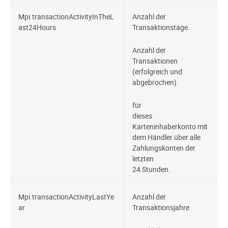
Mpi.transactionActivityInTheL
Anzahl der
ast24Hours
Transaktionstage.
Anzahl der
Transaktionen
(erfolgreich und
abgebrochen)
für
dieses
Karteninhaberkonto mit
dem Händler über alle
Zahlungskonten der
letzten
24 Stunden.
Mpi.transactionActivityLastYe
Anzahl der
ar
Transaktionsjahre