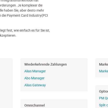
e Integrationsmethode hat
rderungen. Je komplexer die
lle haben Sie, aber desto mehr
m die
Payment Card Industry(PCI
egt fest, wie einfach es für Sie ist,
kzeptieren.
Wiederkehrende Zahlungen
Marke
Alias Manager
Marke
Abo Manager
Alias Gateway
Optio
PM Q
Split 
Omnichannel