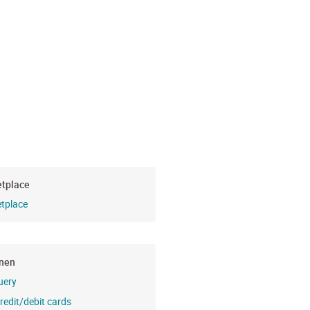
tplace
tplace
nen
uery
credit/debit cards