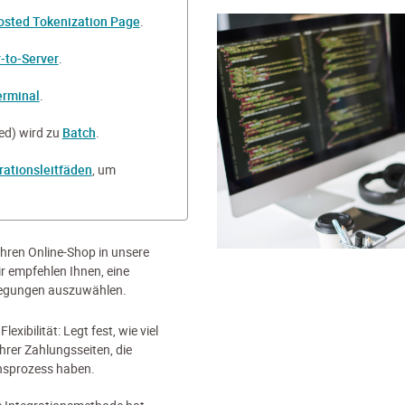
osted Tokenization Page
.
-to-Server
.
erminal
.
ed) wird zu
Batch
.
rationsleitfäden
, um
Ihren Online-Shop in unsere
r empfehlen Ihnen, eine
rlegungen auszuwählen.
exibilität: Legt fest, wie viel
Ihrer Zahlungsseiten, die
onsprozess haben.