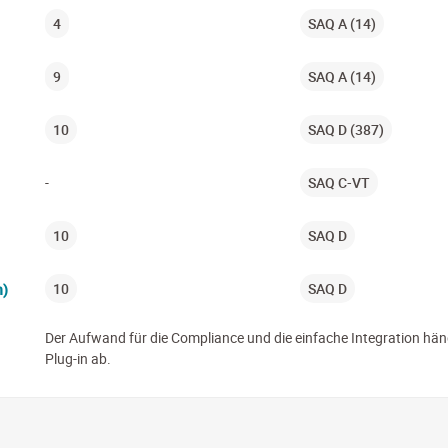
4
SAQ A (14)
9
SAQ A (14)
10
SAQ D (387)
-
SAQ C-VT
10
SAQ D
10
SAQ D
n)
Der Aufwand für die Compliance und die einfache Integration hä
Plug-in ab.