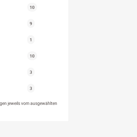
10
9
1
10
3
3
ngen jeweils vom ausgewählten