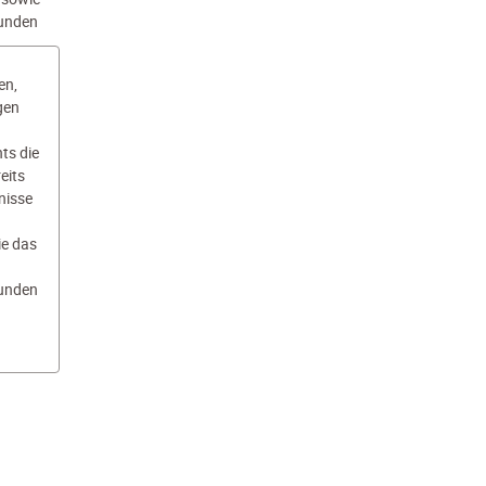
Kunden
en,
gen
ts die
eits
nisse
e das
Kunden