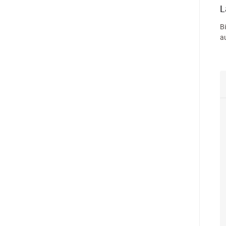
L
B
a