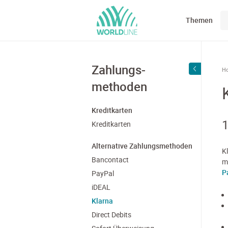
Themen
Zahlungs-
H
methoden
Kreditkarten
1
Kreditkarten
Alternative Zahlungsmethoden
K
Bancontact
m
P
PayPal
iDEAL
Klarna
Direct Debits