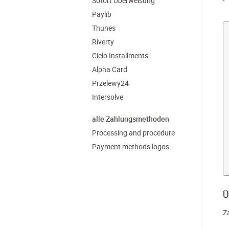
Sofort Überweisung
Paylib
Thunes
Riverty
Cielo Installments
Alpha Card
Przelewy24
Intersolve
alle Zahlungsmethoden
Processing and procedure
Payment methods logos
Ü
Z