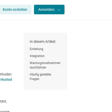
Konto erstellen
Anmelden
In diesem Artikel:
Einleitung
Integration
Wartungsmaßnahmen
durchführen
methoden
Häufig gestellte
Fragen
e
Hosted
iert,
 sowie