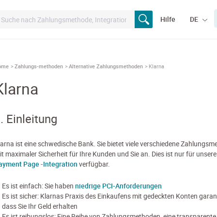
Hilfe
DE
ome
Zahlungs-methoden
Alternative Zahlungsmethoden
Klarna
Klarna
. Einleitung
larna ist eine schwedische Bank. Sie bietet viele verschiedene Zahlungs
it maximaler Sicherheit für Ihre Kunden und Sie an. Dies ist nur für unser
ayment Page -Integration
verfügbar.
Es ist einfach: Sie haben
niedrige PCI-Anforderungen
Es ist sicher: Klarnas Praxis des Einkaufens mit gedeckten Konten garant
dass Sie Ihr Geld erhalten
Es ist reibungslos: Eine Reihe von Zahlungsmethoden, eine transparente