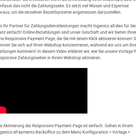
mfasst das nicht die Zahlungsseite. Es setzt viel Wissen und Expertise
oraus, um die einzelnen Bezahlsysteme angemessen darzustellen.
ls Ihr Partner für Zahlungsdienstleistungen macht Ingenico all dies für Sie
anz einfach! Online-Bezahlungen sind unser Geschäft und wir bieten Ihne
ine Responsive Payment Page, die Sie mit einem Klick aktivieren können! 
önnen Sie sich auf Ihren Webshop konzentrieren, während wir uns um Ihr
ahlungen kümmern! In diesem Video erklären wir, wie Sie unsere Vorlage f
esponsive Zahlungsseiten in Ihrem Webshop aktivieren.
ie Aktivierung der Responsive Payment Page ist einfach. Gehen in Ihrem
ngenico ePayments Backoffice zu dem Menü Konfiguration > Vorlage >