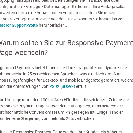
logo.png“ anzupassen. Dies bewerkstelligen Sie im Backoffice über
onfiguration > Vorlage > Dateimanager. Sie können Ihre Vorlage selbst
ntwerfen oder kleine Anpassungen vornehmen, indem Sie unsere
tandardvorlage als Basis verwenden. Diese können Sie kostenlos von
nserer Support-Seite
herunterladen..
arum sollten Sie zur Responsive Paymen
Page wechseln?
ngenico ePayments bietet Ihnen eine klare, prägnante und dynamische
ahlungsseite in 25 verschiedenen Sprachen, was ein Höchstmaß an
npassungsfähigkeit für Desktop- und mobile Endgeräte garantiert, welch
uch die Anforderungen von
PSD2 (3DSv2)
erfüllt.
ine Umfrage unter den 100 größten Händlern, die seit kurzer Zeit unsere
esponsive Payment Page verwenden, hat ergeben, dass seitdem die
urchschnittliche Conversionrate um 7% gestiegen ist. Einige Händler
onnten eine Steigerung von mehr als 20% verbuchen.
it einer Responsive Payment Page werden Ihre Kunden ein höheres