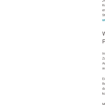
„
K
e
S
u
W
I
Z
A
a
E
R
d
k
M