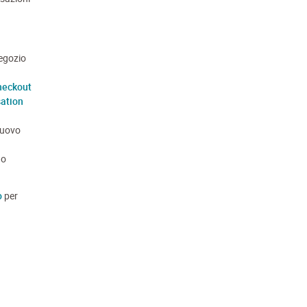
negozio
heckout
ation
 nuovo
do
o
per