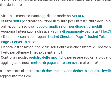
line del futuro:
Sfrutta al massimo i vantaggi di una moderna
API REST
Utilizza
SDKs
per creare soluzioni su misura per l’infrastruttura del tuo 
online, compreso lo
sviluppo di applicazioni per dispositivi mobili
Aggiorna l’integrazione classica
Pagina di pagamento ospitata
/
FlexC
/
DirectLink
con le controparti
Hosted Checkout Page
/
Hosted Tokenis
Page
/
Server-to-server
Elabora le transazioni con le tue soluzioni classiche esistenti e il nostro
livello per ottenere il meglio da entrambi!
Controlla il nostro
registro delle modifiche
per essere aggiornato quan
aggiungiamo nuovi
metodi di pagamento
,
servizi
e molto altro!
ai un’occhiata al nostro
sito di documentazione dedicato a questo livell
aggiori informazioni!