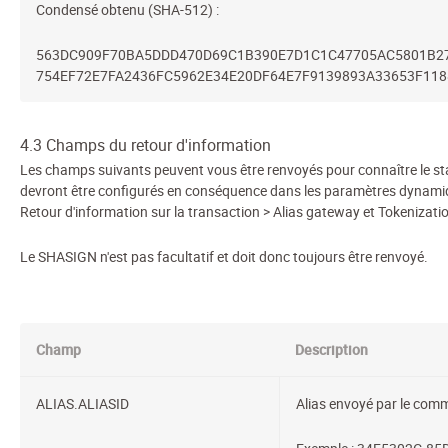
Condensé obtenu (SHA-512) :
563DC909F70BA5DDD470D69C1B390E7D1C1C47705AC5801B2
754EF72E7FA2436FC5962E34E20DF64E7F9139893A33653F118
4.3 Champs du retour d'information
Les champs suivants peuvent vous être renvoyés pour connaître le statut 
devront être configurés en conséquence dans les paramètres dynamiqu
Retour d'information sur la transaction > Alias gateway et Tokenizat
Le SHASIGN n'est pas facultatif et doit donc toujours être renvoyé.
Champ
Description
ALIAS.ALIASID
Alias envoyé par le comm