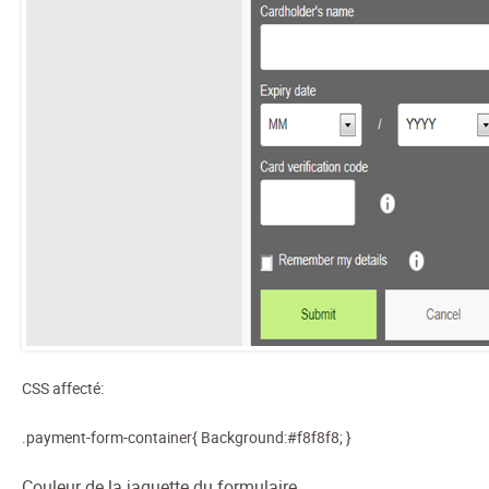
CSS affecté:
.payment-form-container{ Background:#f8f8f8; }
Couleur de la jaquette du formulaire