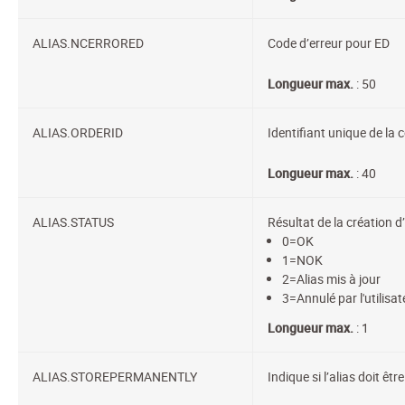
ALIAS.NCERRORED
Code d’erreur pour ED
Longueur max.
: 50
ALIAS.ORDERID
Identifiant unique de l
Longueur max.
: 40
ALIAS.STATUS
Résultat de la création d’
0=OK
1=NOK
2=Alias mis à jour
3=Annulé par l'utilisat
Longueur max.
: 1
ALIAS.STOREPERMANENTLY
Indique si l’alias doit êt