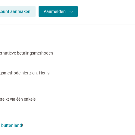
count aanmaken
Aanmelden
lternatieve betalingsmethoden
gsmethode niet zien. Het is
reikt via één enkele
t buitenland
!