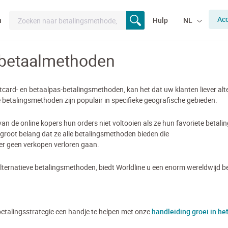
Ac
n
Hulp
NL
 betaalmethoden
itcard- en betaalpas-betalingsmethoden, kan het dat uw klanten liever a
betalingsmethoden zijn populair in specifieke geografische gebieden.
 de online kopers hun orders niet voltooien als ze hun favoriete betalin
groot belang dat ze alle betalingsmethoden bieden die
 er geen verkopen verloren gaan.
lternatieve betalingsmethoden, biedt Worldline u een enorm wereldwijd be
betalingsstrategie een handje te helpen met onze
handleiding groei in he