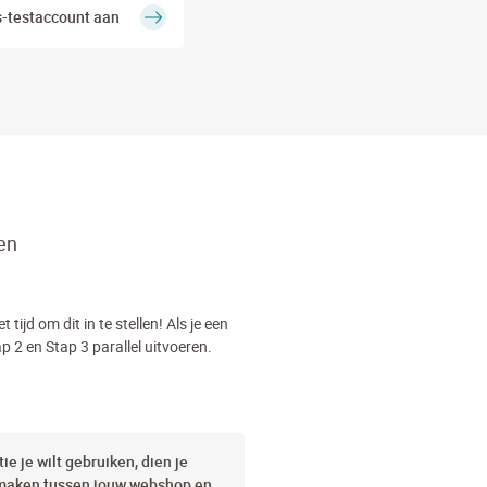
-testaccount aan
en
t tijd om dit in te stellen! Als je een
ap 2 en Stap 3 parallel uitvoeren.
ie je wilt gebruiken, dien je
 maken tussen jouw webshop en