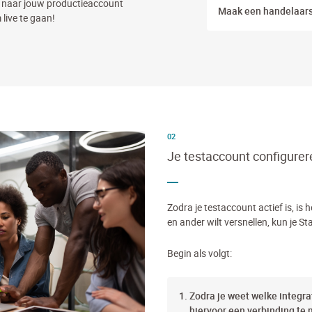
t naar jouw productieaccount
Maak een handelaars
live te gaan!
02
Je testaccount configurer
Zodra je testaccount actief is, is he
en ander wilt versnellen, kun je St
Begin als volgt:
Zodra je weet welke integrat
hiervoor een verbinding te