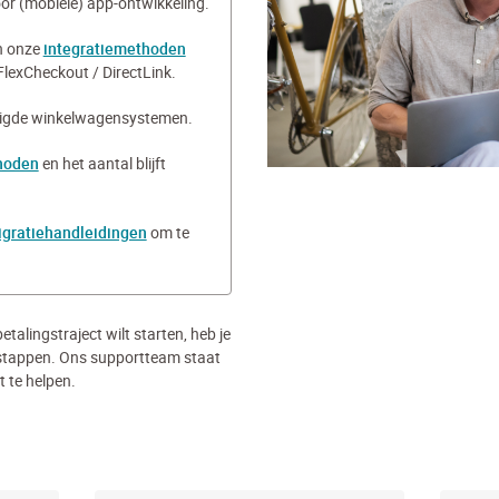
or (mobiele) app-ontwikkeling.
n onze
integratiemethoden
FlexCheckout / DirectLink.
tigde winkelwagensystemen.
hoden
en het aantal blijft
gratiehandleidingen
om te
talingstraject wilt starten, heb je
 stappen. Ons supportteam staat
ct te helpen.