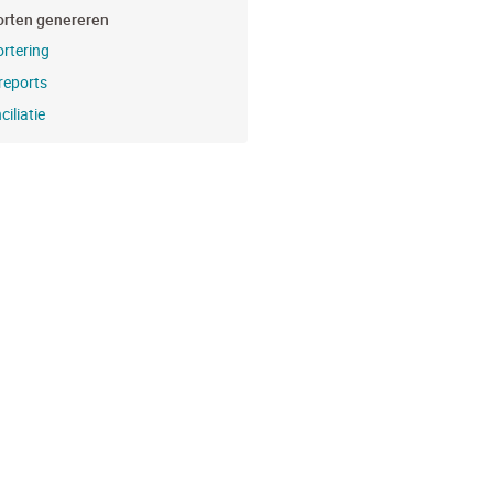
rten genereren
rtering
reports
iliatie