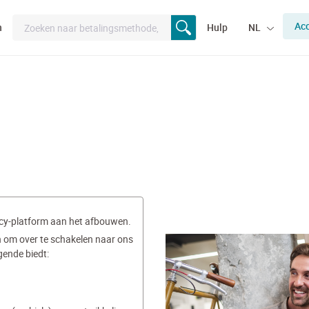
Ac
n
Hulp
NL
gacy-platform aan het afbouwen.
 om over te schakelen naar ons
gende biedt: