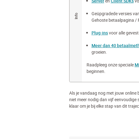
Server
en
Client SDKs
vo
Geüpgradede versies va
Gehoste betaalpagina / 
Plug-ins
voor alle geves
Meer dan 40 betaalmet
groeien.
Raadpleeg onze speciale
Mi
beginnen.
Als je vandaag nog met jouw online be
niet meer nodig dan vijf eenvoudige
klaar om je bij elke stap van dit traje